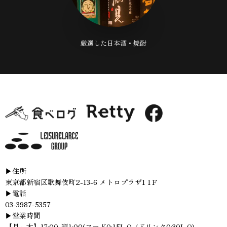
厳選した日本酒・焼酎
▶住所
東京都新宿区歌舞伎町2-13-6 メトロプラザ1 1Ｆ
▶電話
03-3987-5357
▶営業時間
【月～木】17:00-翌1:00(フード0:15L.O /ドリンク0:30L.O)